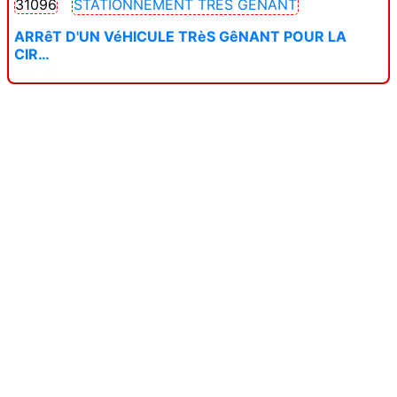
31096
STATIONNEMENT TRÈS GÊNANT
ARRêT D'UN VéHICULE TRèS GêNANT POUR LA
CIR…