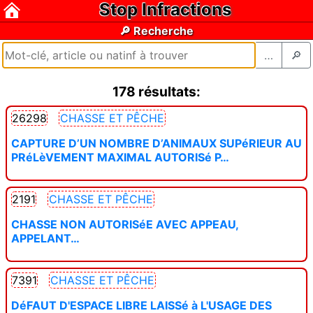
Stop Infractions
🔎 Recherche
…
🔎
178 résultats:
26298
CHASSE ET PÊCHE
CAPTURE D’UN NOMBRE D’ANIMAUX SUPéRIEUR AU
PRéLèVEMENT MAXIMAL AUTORISé P…
2191
CHASSE ET PÊCHE
CHASSE NON AUTORISéE AVEC APPEAU,
APPELANT…
7391
CHASSE ET PÊCHE
DéFAUT D'ESPACE LIBRE LAISSé à L'USAGE DES