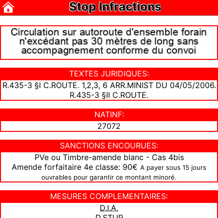
Stop Infractions
TEXTES JURIDIQUES:
R.435-3 §I C.ROUTE. 1,2,3, 6 ARR.MINIST DU 04/05/2006.
R.435-3 §II C.ROUTE.
NATINF:
27072
SANCTIONS ENCOURUES:
PVe ou Timbre-amende blanc - Cas 4bis
Amende forfaitaire 4e classe: 90€
A payer sous 15 jours
ouvrables pour garantir ce montant minoré.
MESURES COMPLEMENTAIRES:
D.I.A.
D.STUP