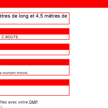
I C.ROUTE.
ce montant minoré.
ifiez avec votre
OMP
.
ci
.