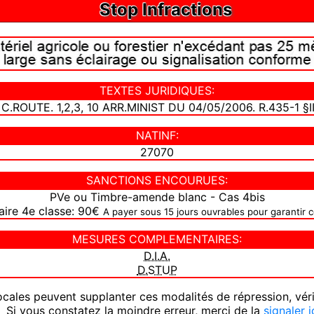
Stop Infractions
TEXTES JURIDIQUES:
I C.ROUTE. 1,2,3, 10 ARR.MINIST DU 04/05/2006. R.435-1 §I
NATINF:
27070
SANCTIONS ENCOURUES:
PVe ou Timbre-amende blanc - Cas 4bis
aire 4e classe: 90€
A payer sous 15 jours ouvrables pour garantir 
MESURES COMPLEMENTAIRES:
D.I.A.
D.STUP
ocales peuvent supplanter ces modalités de répression, vér
 Si vous constatez la moindre erreur, merci de la
signaler i