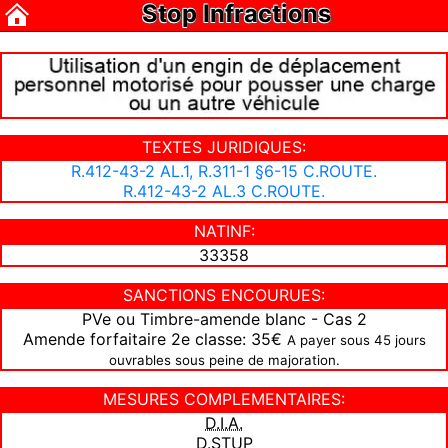
Stop Infractions
TEXTES JURIDIQUES:
R.412-43-2 AL.1, R.311-1 §6-15 C.ROUTE.
R.412-43-2 AL.3 C.ROUTE.
NATINF:
33358
SANCTIONS ENCOURUES:
PVe ou Timbre-amende blanc - Cas 2
Amende forfaitaire 2e classe: 35€
A payer sous 45 jours
ouvrables sous peine de majoration.
MESURES COMPLEMENTAIRES:
D.I.A.
D.STUP