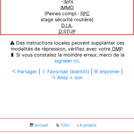
-3pts
IMMO
(Peines compl.:
SPC
stage sécurité routière)
D.I.A.
D.STUP
⚠ Des instructions locales peuvent supplanter ces
modalités de répression, vérifiez avec votre
OMP
.
🐛 Si vous constatez la moindre erreur, merci de la
signaler ici
.
Partager
|
Favoriser (bientôt)
|
Imprimer
|
Allez + loin
🔙
Accueil
📃
CGU
ℹ
A propos