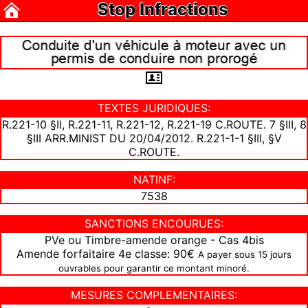
Stop Infractions
TEXTES JURIDIQUES:
R.221-10 §II, R.221-11, R.221-12, R.221-19 C.ROUTE. 7 §III, 8
§III ARR.MINIST DU 20/04/2012. R.221-1-1 §III, §V
C.ROUTE.
NATINF:
7538
SANCTIONS ENCOURUES:
PVe ou Timbre-amende orange - Cas 4bis
Amende forfaitaire 4e classe: 90€
A payer sous 15 jours
ouvrables pour garantir ce montant minoré.
MESURES COMPLEMENTAIRES: