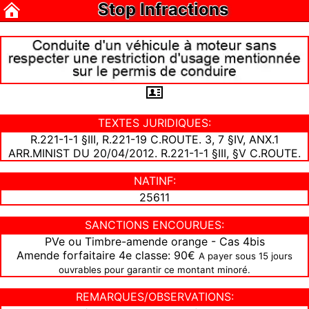
Stop Infractions
TEXTES JURIDIQUES:
R.221-1-1 §III, R.221-19 C.ROUTE. 3, 7 §IV, ANX.1
ARR.MINIST DU 20/04/2012. R.221-1-1 §III, §V C.ROUTE.
NATINF:
25611
SANCTIONS ENCOURUES:
PVe ou Timbre-amende orange - Cas 4bis
Amende forfaitaire 4e classe: 90€
A payer sous 15 jours
ouvrables pour garantir ce montant minoré.
REMARQUES/OBSERVATIONS: