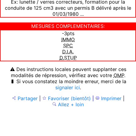
Ex: lunette / verres correcteurs, formation pour la
conduite de 125 cm3 avec un permis B délivré après le
01/03/1980 ...
MESURES COMPLEMENTAIRES:
-3pts
IMMO
SPC
D.I.A.
D.STUP
⚠ Des instructions locales peuvent supplanter ces
modalités de répression, vérifiez avec votre
OMP
.
🐛 Si vous constatez la moindre erreur, merci de la
signaler ici
.
Partager
|
Favoriser (bientôt)
|
Imprimer
|
Allez + loin