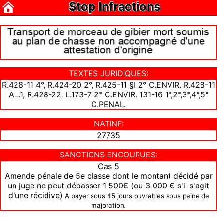
Stop Infractions
TEXTES JURIDIQUES:
R.428-11 4°, R.424-20 2°, R.425-11 §I 2° C.ENVIR. R.428-11
AL.1, R.428-22, L.173-7 2° C.ENVIR. 131-16 1°,2°,3°,4°,5°
C.PENAL.
NATINF:
27735
SANCTIONS ENCOURUES:
Cas 5
Amende pénale de 5e classe dont le montant décidé par
un juge ne peut dépasser 1 500€ (ou 3 000 € s'il s'agit
d'une récidive)
A payer sous 45 jours ouvrables sous peine de
majoration.